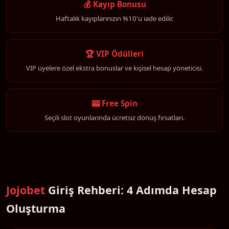
💰 Kayıp Bonusu
Haftalık kayıplarınızın %10'u iade edilir.
🏆 VIP Ödülleri
VIP üyelere özel ekstra bonuslar ve kişisel hesap yöneticisi.
🎰 Free Spin
Seçili slot oyunlarında ücretsiz dönüş fırsatları.
Jojobet
Giriş Rehberi: 4 Adımda Hesap
Oluşturma