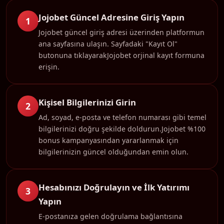
Jojobet Güncel Adresine Giriş Yapın
1
Jojobet güncel giriş adresi üzerinden platformun
ana sayfasına ulaşın. Sayfadaki "Kayıt Ol"
butonuna tıklayarakJojobet orjinal kayıt formuna
erişin.
Kişisel Bilgilerinizi Girin
2
Ad, soyad, e-posta ve telefon numarası gibi temel
bilgilerinizi doğru şekilde doldurun.Jojobet %100
bonus kampanyasından yararlanmak için
bilgilerinizin güncel olduğundan emin olun.
Hesabınızı Doğrulayın ve İlk Yatırımı
3
Yapın
E-postanıza gelen doğrulama bağlantısına