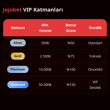
Jojobet
VIP Katmanları
Min.
Bonus
Katman
Öncelik
Yatırım
Oranı
Silver
500₺
%50
Standart
Gold
2.500₺
%75
Yüksek
Platinum
10.000₺
%100
Öncelikli
VIP
Diamond
50.000₺
%150
Destek