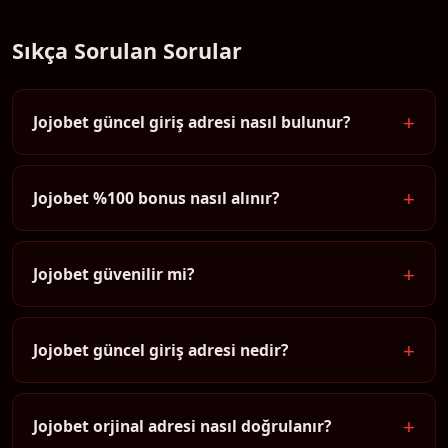
Sıkça Sorulan Sorular
Jojobet güncel giriş adresi nasıl bulunur?
Jojobet %100 bonus nasıl alınır?
Jojobet güvenilir mi?
Jojobet güncel giriş adresi nedir?
Jojobet orjinal adresi nasıl doğrulanır?