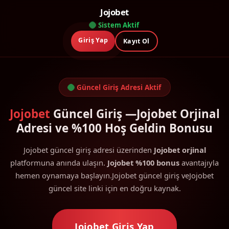
Jojobet
Sistem Aktif
Giriş Yap
Kayıt Ol
Güncel Giriş Adresi Aktif
Jojobet
Güncel Giriş —Jojobet Orjinal
Adresi ve %100 Hoş Geldin Bonusu
Jojobet güncel giriş adresi üzerinden
Jojobet orjinal
platformuna anında ulaşın.
Jojobet %100 bonus
avantajıyla
hemen oynamaya başlayın.Jojobet güncel giriş veJojobet
güncel site linki için en doğru kaynak.
Jojobet Giriş Yap