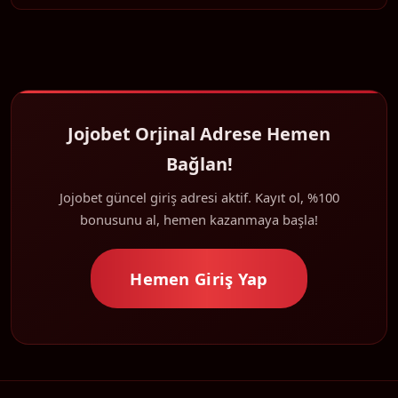
Jojobet Orjinal Adrese Hemen
Bağlan!
Jojobet güncel giriş adresi aktif. Kayıt ol, %100
bonusunu al, hemen kazanmaya başla!
Hemen Giriş Yap