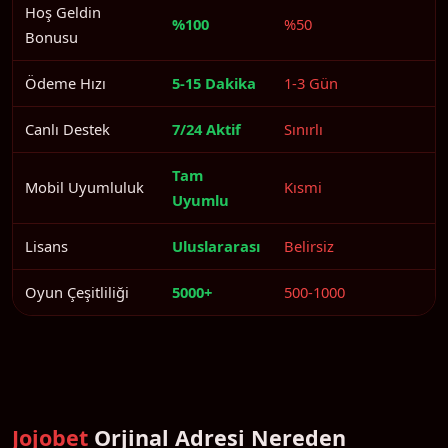
Hoş Geldin
%100
%50
Bonusu
Ödeme Hızı
5-15 Dakika
1-3 Gün
Canlı Destek
7/24 Aktif
Sınırlı
Tam
Mobil Uyumluluk
Kısmi
Uyumlu
Lisans
Uluslararası
Belirsiz
Oyun Çeşitliliği
5000+
500-1000
Jojobet
Orjinal Adresi Nereden