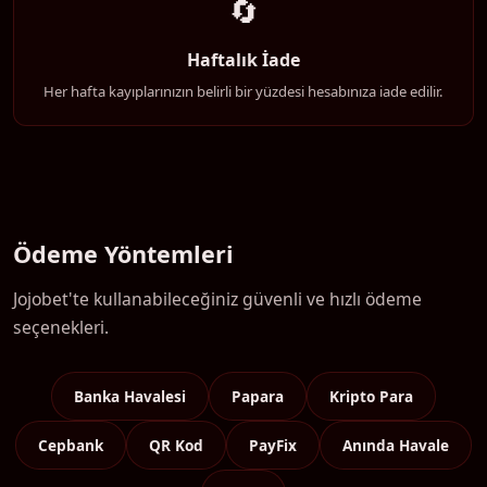
🔄
Haftalık İade
Her hafta kayıplarınızın belirli bir yüzdesi hesabınıza iade edilir.
Ödeme Yöntemleri
Jojobet'te kullanabileceğiniz güvenli ve hızlı ödeme
seçenekleri.
Banka Havalesi
Papara
Kripto Para
Cepbank
QR Kod
PayFix
Anında Havale