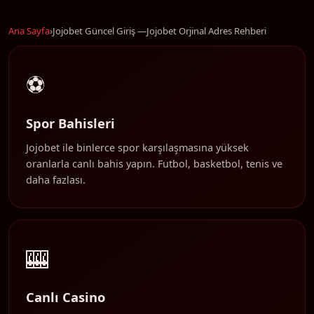
Ana Sayfa
›
Jojobet Güncel Giriş —Jojobet Orjinal Adres Rehberi
⚽
Spor Bahisleri
Jojobet ile binlerce spor karşılaşmasına yüksek
oranlarla canlı bahis yapın. Futbol, basketbol, tenis ve
daha fazlası.
🎰
Canlı Casino