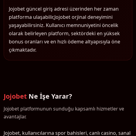
Jojobet güncel giriş adresi üzerinden her zaman
platforma ulaşabilir,Jojobet orjinal deneyimini
yaşayabilirsiniz. Kullanıcı memnuniyetini öncelik
olarak belirleyen platform, sektördeki en yüksek
bonus oranları ve en hızlı ödeme altyapısıyla öne
çıkmaktadır.
Jojobet
Ne İşe Yarar?
Jojobet platformunun sunduğu kapsamlı hizmetler ve
avantajlar.
Jojobet, kullanıcılarına spor bahisleri, canlı casino, sanal