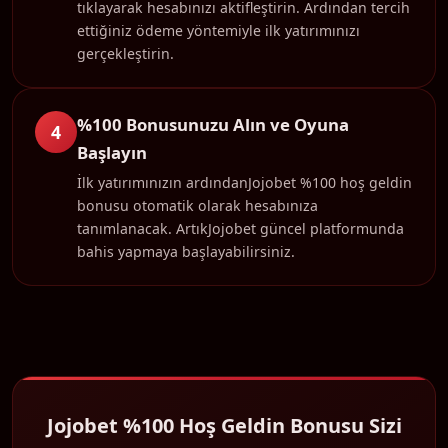
tıklayarak hesabınızı aktifleştirin. Ardından tercih
ettiğiniz ödeme yöntemiyle ilk yatırımınızı
gerçekleştirin.
%100 Bonusunuzu Alın ve Oyuna
4
Başlayın
İlk yatırımınızın ardındanJojobet %100 hoş geldin
bonusu otomatik olarak hesabınıza
tanımlanacak. ArtıkJojobet güncel platformunda
bahis yapmaya başlayabilirsiniz.
Jojobet %100 Hoş Geldin Bonusu Sizi