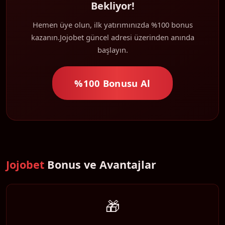
Bekliyor!
Hemen üye olun, ilk yatırımınızda %100 bonus
kazanın.Jojobet güncel adresi üzerinden anında
başlayın.
%100 Bonusu Al
Jojobet
Bonus ve Avantajlar
🎁