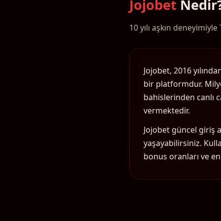
Jojobet
Nedir
10 yılı aşkın deneyimiyle
Jojobet, 2016 yılında
bir platformdur. Mily
bahislerinden canlı 
vermektedir.
Jojobet güncel giriş 
yaşayabilirsiniz. Kul
bonus oranları ve en 