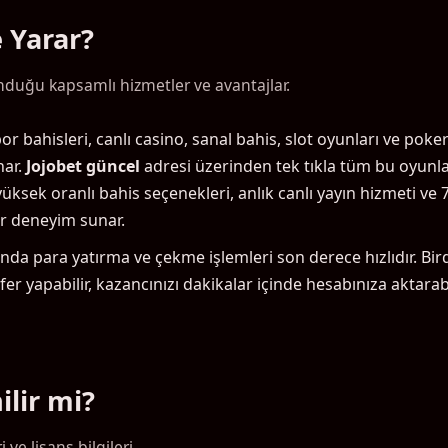
 Yarar?
duğu kapsamlı hizmetler ve avantajlar.
por bahisleri, canlı casino, sanal bahis, slot oyunları ve poker 
nar.
Jojobet güncel
adresi üzerinden tek tıkla tüm bu oyunlar
ksek oranlı bahis seçenekleri, anlık canlı yayın hizmeti ve 7
bir deneyim sunar.
unda para yatırma ve çekme işlemleri son derece hızlıdır. Bi
er yapabilir, kazancınızı dakikalar içinde hesabınıza aktarabi
lir mi?
ve lisans bilgileri.