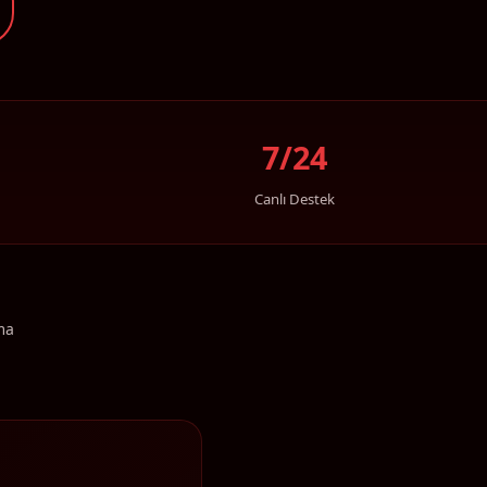
7/24
Canlı Destek
ma