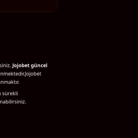
siniz.
Jojobet güncel
enmektedir.Jojobet
anmaktır.
 sürekli
abilirsiniz.