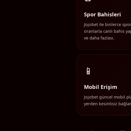
Spor Bahisleri
Jojobet ile binlerce sp
oranlarla canlı bahis ya
ve daha fazlası.
📱
Mobil Erişim
Jojobet güncel mobil pla
yerden kesintisiz bağla