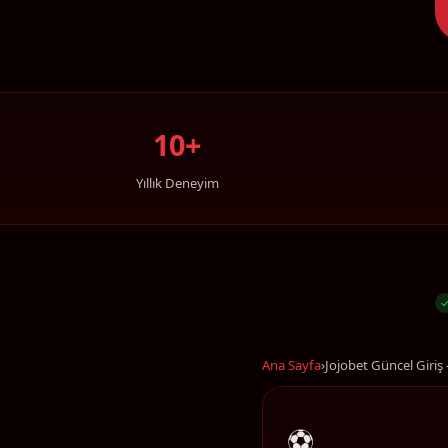
10+
Yıllık Deneyim
Ana Sayfa
›
Jojobet Güncel Giriş
⚽