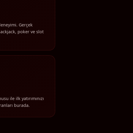
 deneyimi. Gerçek
lackjack, poker ve slot
su ile ilk yatırımınızı
ranları burada.