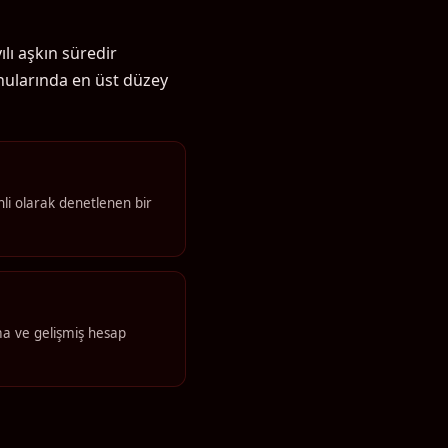
ılı aşkın süredir
onularında en üst düzey
enli olarak denetlenen bir
ma ve gelişmiş hesap