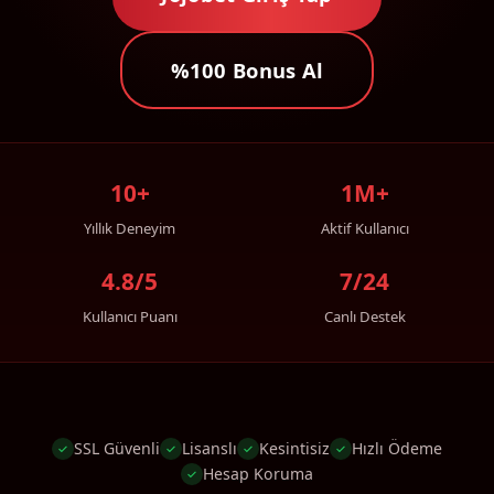
%100 Bonus Al
10+
1M+
Yıllık Deneyim
Aktif Kullanıcı
4.8/5
7/24
Kullanıcı Puanı
Canlı Destek
SSL Güvenli
Lisanslı
Kesintisiz
Hızlı Ödeme
✓
✓
✓
✓
Hesap Koruma
✓