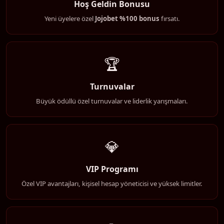
Hoş Geldin Bonusu
Yeni üyelere özel
Jojobet %100 bonus
fırsatı.
🏆
Turnuvalar
Büyük ödüllü özel turnuvalar ve liderlik yarışmaları.
💎
VIP Programı
Özel VIP avantajları, kişisel hesap yöneticisi ve yüksek limitler.