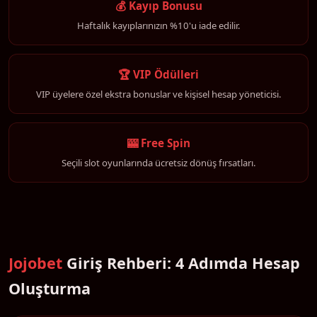
💰 Kayıp Bonusu
Haftalık kayıplarınızın %10'u iade edilir.
🏆 VIP Ödülleri
VIP üyelere özel ekstra bonuslar ve kişisel hesap yöneticisi.
🎰 Free Spin
Seçili slot oyunlarında ücretsiz dönüş fırsatları.
Jojobet
Giriş Rehberi: 4 Adımda Hesap
Oluşturma