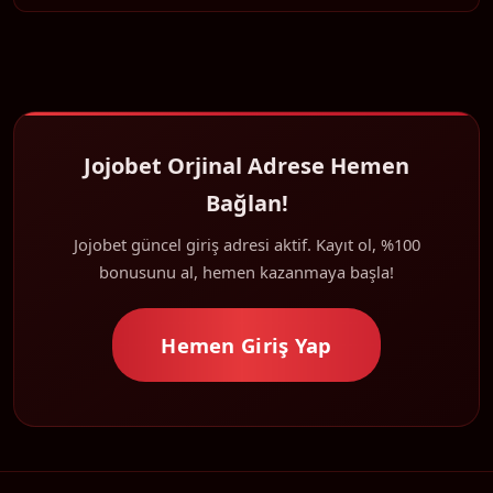
Jojobet Orjinal Adrese Hemen
Bağlan!
Jojobet güncel giriş adresi aktif. Kayıt ol, %100
bonusunu al, hemen kazanmaya başla!
Hemen Giriş Yap