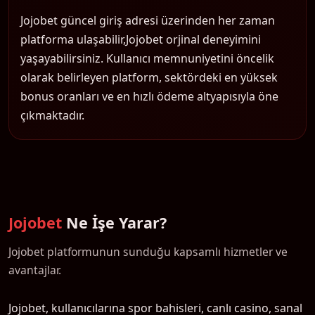
Jojobet güncel giriş adresi üzerinden her zaman
platforma ulaşabilir,Jojobet orjinal deneyimini
yaşayabilirsiniz. Kullanıcı memnuniyetini öncelik
olarak belirleyen platform, sektördeki en yüksek
bonus oranları ve en hızlı ödeme altyapısıyla öne
çıkmaktadır.
Jojobet
Ne İşe Yarar?
Jojobet platformunun sunduğu kapsamlı hizmetler ve
avantajlar.
Jojobet, kullanıcılarına spor bahisleri, canlı casino, sanal