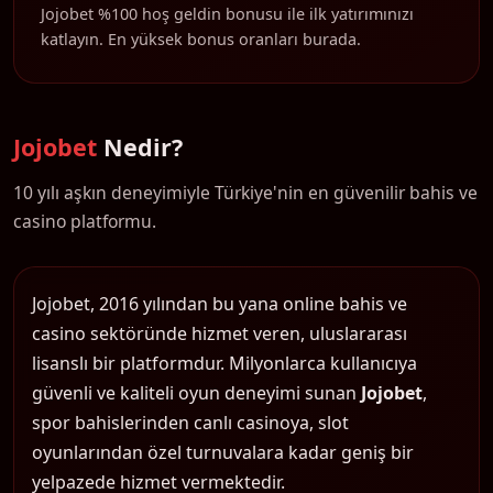
Jojobet %100 hoş geldin bonusu ile ilk yatırımınızı
katlayın. En yüksek bonus oranları burada.
Jojobet
Nedir?
10 yılı aşkın deneyimiyle Türkiye'nin en güvenilir bahis ve
casino platformu.
Jojobet, 2016 yılından bu yana online bahis ve
casino sektöründe hizmet veren, uluslararası
lisanslı bir platformdur. Milyonlarca kullanıcıya
güvenli ve kaliteli oyun deneyimi sunan
Jojobet
,
spor bahislerinden canlı casinoya, slot
oyunlarından özel turnuvalara kadar geniş bir
yelpazede hizmet vermektedir.