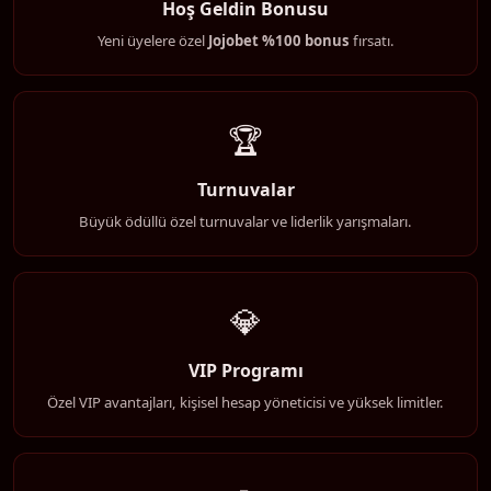
Hoş Geldin Bonusu
Yeni üyelere özel
Jojobet %100 bonus
fırsatı.
🏆
Turnuvalar
Büyük ödüllü özel turnuvalar ve liderlik yarışmaları.
💎
VIP Programı
Özel VIP avantajları, kişisel hesap yöneticisi ve yüksek limitler.