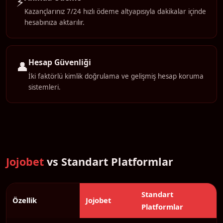
⚡
Kazançlarınız 7/24 hızlı ödeme altyapısıyla dakikalar içinde
hesabınıza aktarılır.
Hesap Güvenliği
👤
İki faktörlü kimlik doğrulama ve gelişmiş hesap koruma
sistemleri.
Jojobet
vs Standart Platformlar
Standart
Özellik
Jojobet
Platformlar